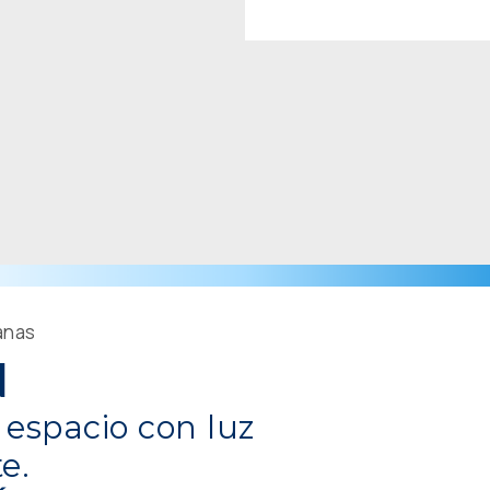
anas
N
 espacio con luz
e.