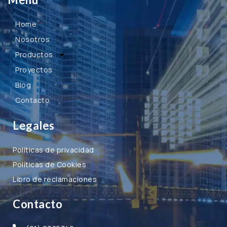
Home
Nosotros
Productos
Proyectos
Blog
Contacto
Legales
Políticas de privacidad
Políticas de Cookies
Libro de reclamaciones
Contacto